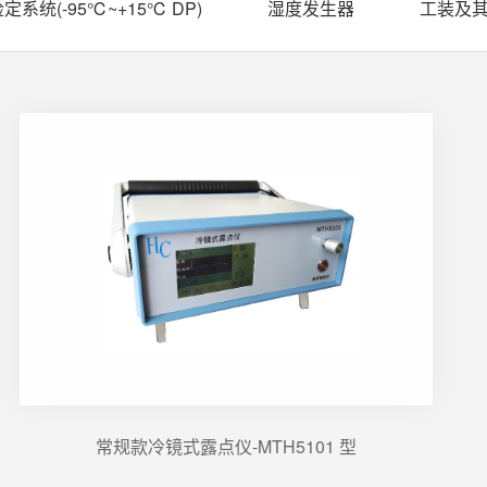
定系统(-95℃~+15℃ DP)
湿度发生器
工装及
常规款冷镜式露点仪-MTH5101 型