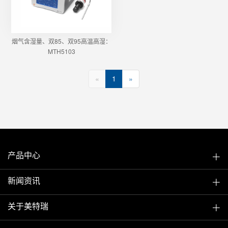
烟气含湿量、双85、双95高温高湿：
MTH5103
«
1
»
产品中心
新闻资讯
关于美特瑞