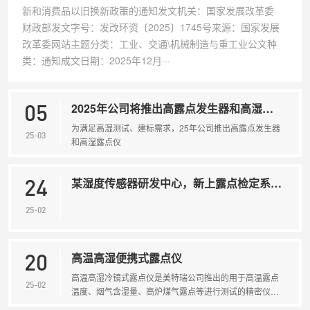
新和消费品以旧换新政策的通知发文机关：国家发展改革委
财政部发文字号：发改环资〔2025〕1745号来源：国家发展
改革委网站主题分类：工业、交通\机械制造与重工业公文种
类：通知成文日期：2025年12月···
2025年公司将推出高露点发生器和高湿露点仪
05
为满足高湿测试、建标需求，25年公司推出高露点发生器
25-03
和高湿露点仪
某湿度传感器研发中心，新上露点检定系统，标
24
25-02
高温高湿便携式露点仪
20
高温高湿冷镜式露点仪是美特瑞公司推出的用于高温露点
25-02
温度、烟气含湿量、高炉煤气露点等进行测试的精密仪
器。产品采用冷镜式原理智能人机界面控制系统操作，全