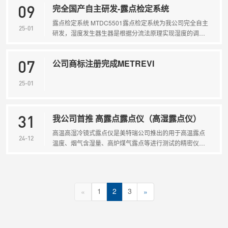
完全国产自主研发-露点检定系统
度高、量程广、稳定性好、无漂移，广泛应用于食品···
09
露点检定系统 MTDC5501露点检定系统为我公司完全自主
25-01
研发，湿度发生器生器是根据分流法原理实现湿度的调
节。该系统可任意连续发生-80°C~+20℃露点的湿气，流
量0~10L/min可调。系统可满足《GB/T5832.2-2016气体
公司商标注册完成METREVI
分析微量水分的测定第2部分:露点法》、JJG499-20···
07
25-01
我公司首推 高露点露点仪（高湿露点仪）
31
高温高湿冷镜式露点仪是美特瑞公司推出的用于高温露点
24-12
温度、烟气含湿量、高炉煤气露点等进行测试的精密仪
器。产品采用冷镜式原理智能人机界面控制系统操作，全
自动连续分析。MTH-5103 型露点仪精度高、可测试高温
露点，广泛应用于电力、环保、冶金医药等行业···
1
2
3
«
»