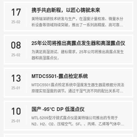
自动连续分析。MTH-5103 型露点仪精度高、可测试高温
携手共启新程，以匠心铸就未来
露点，广泛应用于电力、环保、冶金医药等行业···
17
美特瑞深耕技术研发与生产，在湿度计量校准、微量水分
25-02
析设备等领域持续突破，推出了一系列高精度、高可靠性
的解决方案，助力国产设备！2025年，美特瑞将以“技术
研发”为核心，聚焦行业前沿需求，持续提升产品智能化与
25年公司将推出高露点发生器和高湿露点仪
适应性。我们将深化与高校、科研机构的合···
08
为满足高湿测试、建标需求，25年公司将推出高露点发生
25-02
器和高湿露点仪，
MTDC5501-露点检定系统
13
MTDC5501露点检定系统中湿度发生器生器是根据分流法
25-01
原理实现湿度的调节。通过干湿气流不同的配比关系可以
得到不同露点温度的气体，该方法根据实际需要可以使用
多级的分流搭配，发生出想要的露点值气源。 我公司提供
国产 -95℃ DP 低湿点仪
了可以使露点发生到低于-80℃的超级干燥机提···
10
MTL-5209型冷镜式露点仪是美特瑞公司推出的专用于
25-01
N2、H2、O2、压缩空气、SF。、丙烯、乙烯等气体中露
点测量的精密仪器。产品采用冷镜式原理，智能人机界面
控制系统操作，全自动连续分析。MTL-5209 型露点仪精